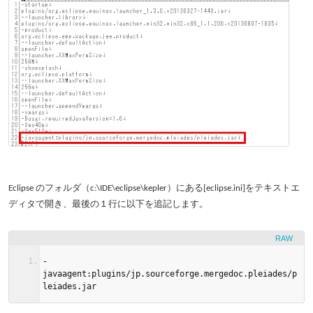
Eclipse のフォルダ（c:\IDE\eclipse\kepler）にある[eclipse.ini]をテキストエ
ディタで開き、最後の１行に以下を追記します。
RAW
-
javaagent
:
plugins
/
jp
.
sourceforge
.
mergedoc
.
pleiades
/
p
leiades
.
jar