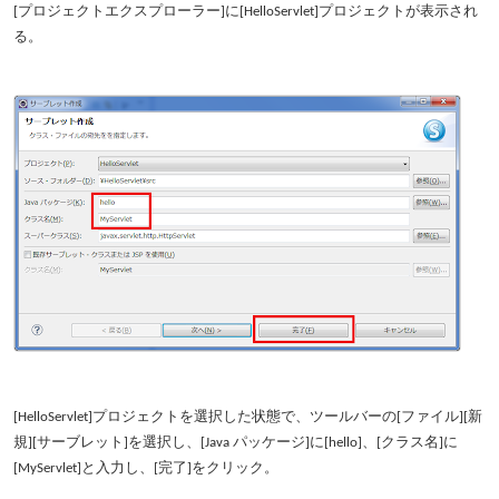
[プロジェクトエクスプローラー]に[HelloServlet]プロジェクトが表示され
る。
[HelloServlet]プロジェクトを選択した状態で、ツールバーの[ファイル][新
規][サーブレット]を選択し、[Java パッケージ]に[hello]、[クラス名]に
[MyServlet]と入力し、[完了]をクリック。