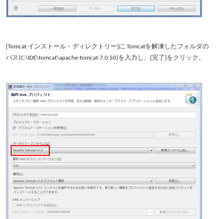
[Tomcat インストール・ディレクトリー]に Tomcatを解凍したフォルダの
パス(C:\IDE\tomcat\apache-tomcat-7.0.50)を入力し、[完了]をクリック。