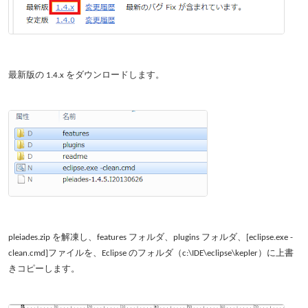
最新版の 1.4.x をダウンロードします。
pleiades.zip を解凍し、features フォルダ、plugins フォルダ、[eclipse.exe -
clean.cmd]ファイルを、Eclipse のフォルダ（c:\IDE\eclipse\kepler）に上書
きコピーします。