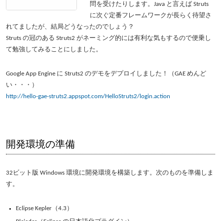
問を受けたりします。Java と言えば Struts
に次ぐ定番フレームワークが長らく待望さ
れてましたが、結局どうなったのでしょう？
Struts の冠のある Struts2 がネーミング的には有利な気もするので便乗し
て勉強してみることにしました。
Google App Engine に Struts2 のデモをデプロイしました！（GAE めんど
い・・・）
http://hello-gae-struts2.appspot.com/HelloStruts2/login.action
開発環境の準備
32ビット版 Windows 環境に開発環境を構築します。次のものを準備しま
す。
Eclipse Kepler（4.3）