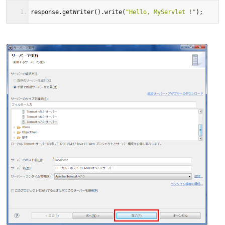
response
.
getWriter
().
write
(
"Hello, MyServlet !"
);