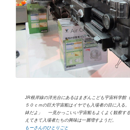
JR根岸線の洋光台にあるはまぎんこども宇宙科学館
５０ｃｍの巨大宇宙船はイヤでも入場者の目に入る。
鉢だよ」 一見かっこいい宇宙船もよくよく観察す
えてきて入場者たちの興味は一層増すようだ。
もーさんのひとりごと